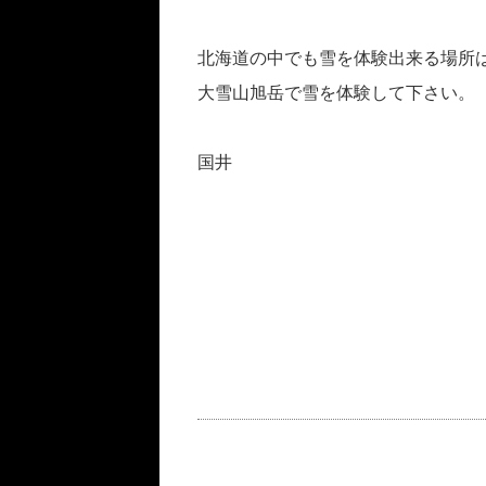
北海道の中でも雪を体験出来る場所
大雪山旭岳で雪を体験して下さい。
国井