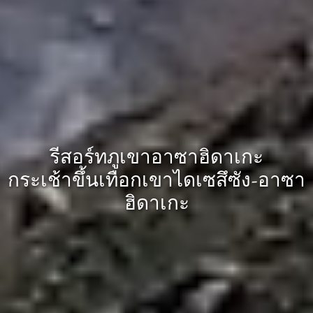
รีสอร์ทภูเขาอาซาฮิดาเกะ
กระเช้าขึ้นเทือกเขาไดเซสึซัง-อาซา
ฮิดาเกะ