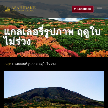
Language
T
o
g
g
แกลเลอรี่รูปภาพ ฤดูใบ
l
e
ไม่ร่วง
n
a
v
i
g
a
แกลเลอรี่รูปภาพ ฤดูใบไม่ร่วง
บนสุด
t
i
o
n