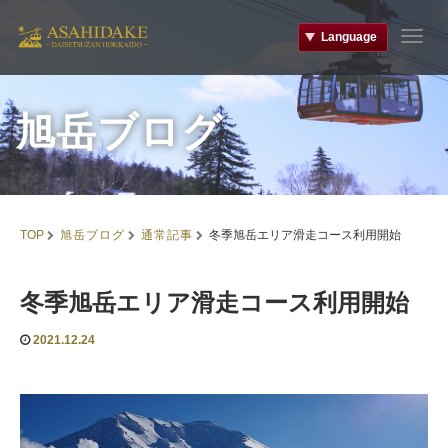
Language
T
o
g
g
旭岳ブログ
l
e
n
a
v
i
旭岳ブログ
通常記事
TOP
冬季旭岳エリア滑走コース利用開始
g
a
t
冬季旭岳エリア滑走コース利用開始
i
o
n
2021.12.24