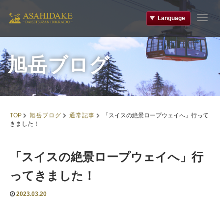
Language
T
o
g
g
旭岳ブログ
l
e
n
a
v
i
旭岳ブログ
通常記事
TOP
「スイスの絶景ロープウェイへ」行って
g
きました！
a
t
i
「スイスの絶景ロープウェイへ」行
o
n
ってきました！
2023.03.20