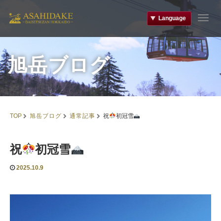
Language
T
o
g
g
旭岳ブログ
l
e
n
a
v
i
旭岳ブログ
通常記事
TOP
祝
初冠雪
g
a
t
祝
初冠雪
i
o
n
2025.10.9