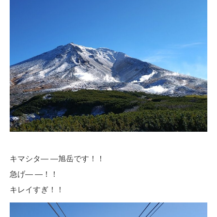
キマシタ― ―旭岳です！！
急げ― ―！！
キレイすぎ！！