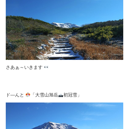
さあぁ～いきます
ド―んと
「大雪山旭岳
初冠雪」