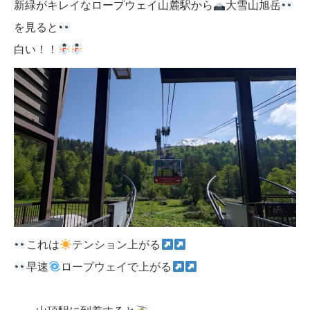
新緑がキレイなロープウェイ山麓駅から
大雪山旭岳
を見ると
白い！！
これは
テンション上がる
早速
ロープウェイで上がる