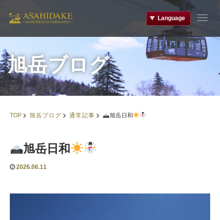
Language
T
o
g
g
旭岳ブログ
l
e
n
a
v
i
旭岳ブログ
通常記事
TOP
旭岳日和
g
a
t
旭岳日和
i
o
n
2026.06.11