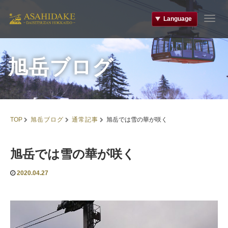
Language
T
o
g
g
旭岳ブログ
l
e
n
a
v
i
旭岳ブログ
通常記事
TOP
旭岳では雪の華が咲く
g
a
t
旭岳では雪の華が咲く
i
o
n
2020.04.27