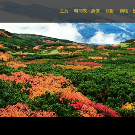
主頁
時間表・票價
相冊
購物・