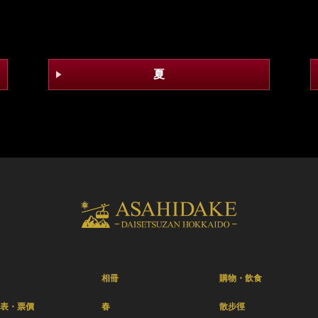
夏
相冊
購物・飲食
表・票價
春
散步徑