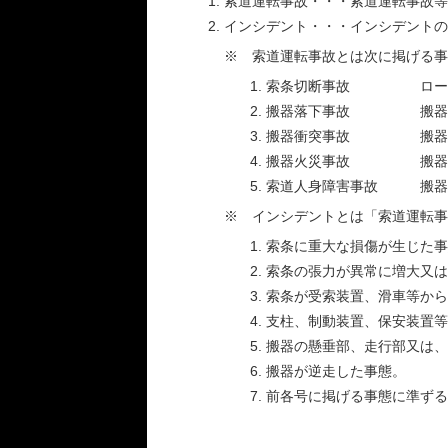
索道運転事故・・・索道運転事故等
インシデント・・・インシデントの
※ 索道運転事故とは次に掲げる事
索条切断事故 ロープ
搬器落下事故 搬器が
搬器衝突事故 搬器が他
搬器火災事故 搬器に火
索道人身障害事故 搬器の
※ インシデントとは「索道運転事
索条に重大な損傷が生じた事
索条の張力が異常に増大又は
索条が受索装置、滑車等から
支柱、制動装置、保安装置
搬器の懸垂部、走行部又は、
搬器が逆走した事態。
前各号に掲げる事態に準ずる