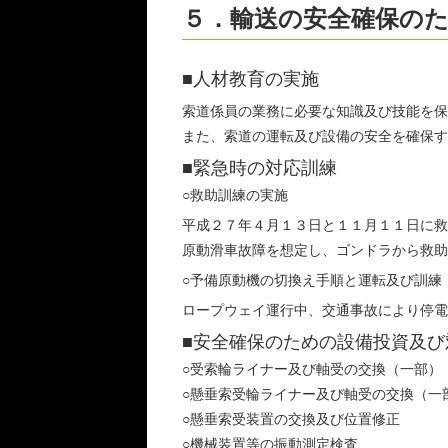
５．輸送の安全確保の
■人材教育の実施
索道係員の業務に必要な知識及び技能を保
また、索道の運転及び設備の安全を確保す
■緊急時の対応訓練
○救助訓練の実施
平成２７年４月１３日と１１月１１日に救
原動滑車故障を想定し、ゴンドラから救助
○予備原動機の切換え手順と運転及び訓練
ロープウェイ運行中、交通事故により停電
■安全確保のための設備投資及び
○受索輪ライナー及び軸受の交換（一部）
○懸垂索受輪ライナー及び軸受の交換（一
○懸垂索受装置の交換及び位置修正
○機械装置等の振動測定検査