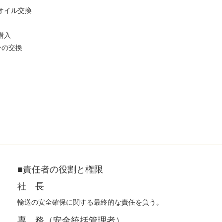
オイル交換
購入
ンの交換
■責任者の役割と権限
社 長
輸送の安全確保に関する最終的な責任を負う。
専 務（安全統括管理者）