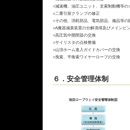
○減速機、油圧ユニット、支索制動機等の
○二重引留クランプの修正
○その他、消耗部品、電気部品、備品等の
○A搬器減衰装置の分解清掃及びメインピ
○高圧気中開閉器の交換
○サイリスタの点検整備
○山頂ホーム進入ガイドカバーの交換
○曳索、平衡索ワイヤーロープの交換
６．安全管理体制