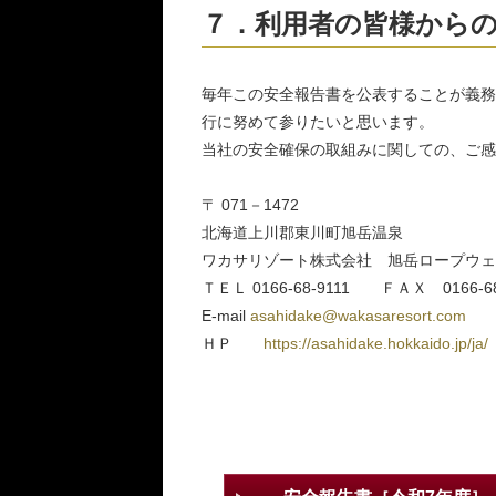
７．利用者の皆様から
毎年この安全報告書を公表することが義務
行に努めて参りたいと思います。
当社の安全確保の取組みに関しての、ご感
〒 071－1472
北海道上川郡東川町旭岳温泉
ワカサリゾート株式会社 旭岳ロープウェ
ＴＥＬ 0166-68-9111 ＦＡＸ 0166-68
E-mail
asahidake@wakasaresort.com
ＨＰ
https://asahidake.hokkaido.jp/ja/