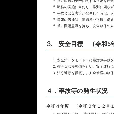
常に輸送の安全に関する状況を理解
職務の実施に当たり、推測に頼らず
事故又は災害等が発生した時は、人
情報の伝達は、迅速及び正確に伝え
常に問題意識を持ち、安全確保の向
⒊ 安全目標 （令和5
安全第一をモットーに絶対無事故を
確実な点検整備を行い、安全運行に
法令遵守を徹底し、安全輸送の確保
４．事故等の発生状況
令和４年度 （令和３年１２月１