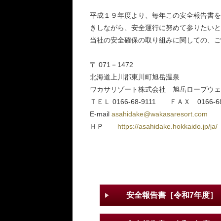
平成１９年度より、毎年この安全報告書を
きしながら、安全運行に努めて参りたいと
当社の安全確保の取り組みに関しての、ご
〒 071－1472
北海道上川郡東川町旭岳温泉
ワカサリゾート株式会社 旭岳ロープウェ
ＴＥＬ 0166-68-9111 ＦＡＸ 0166-68
E-mail
asahidake@wakasaresort.com
ＨＰ
https://asahidake.hokkaido.jp/ja/
安全報告書［令和7年度］