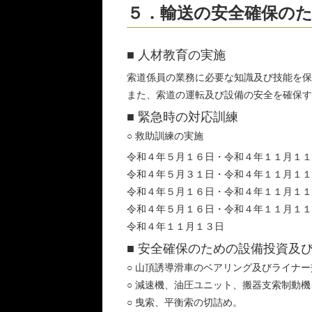
５．輸送の安全確保の
■ 人材教育の実施
索道係員の業務に必要な知識及び技能を保
また、索道の運転及び設備の安全を確保す
■ 緊急時の対応訓練
○ 救助訓練の実施
令和４年５月１６日・令和４年１１月１
令和４年５月３１日・令和４年１１月１
令和４年５月１６日・令和４年１１月１
令和４年５月１６日・令和４年１１月１
令和４年１１月１３日 搬器支
■ 安全確保のための設備投資及
○ 山頂誘導滑車のベアリング及びライナ
○ 減速機、油圧ユニット、搬器支索制動
○ 曳索、平衡索の切詰め。