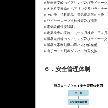
○ 懸垂索受輪のベアリング及びライナー交
○ 各支柱受索輪のベアリング及びライナ
○ その他、消耗部品、電気部品等の交換。
○ ワイヤーロープ点検検査及び測定。
○ 電気設備保安試験。
○ 定期検査の実施。（一ヶ月検査、三ヶ
○ 搬器走行輪のベアリング及びライナー交
○ 搬器支索制動機の皿バネ分解整備。
○ 山頂ホーム到着ダンパー装置交換。
６．安全管理体制