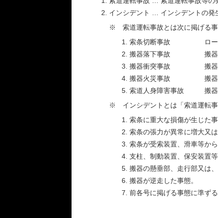
索道運転事故 … 索道運転事故等
インシデント … インシデントの
※ 索道運転事故とは次に掲げる事
索条切断事故 ロープ
搬器落下事故 搬器が
搬器衝突事故 搬器が他
搬器火災事故 搬器に火
索道人身障害事故 搬器の
※ インシデントとは「索道運転事
索条に重大な損傷が生じた事
索条の張力が異常に増大又は
索条が受索装置、滑車等から
支柱、制動装置、保安装置
搬器の懸垂部、走行部又は、
搬器が逆走した事態。
前各号に掲げる事態に準ずる