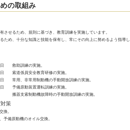
ための取組み
有させるため、規則に基づき、教育訓練を実施しています。
るため、十分な知識と技能を保有し、常にその向上に努めるよう指導し
１日 救助訓練の実施。
１日 索道係員安全教育研修の実施。
１日 常用、非常用制動機の手動開放訓練の実施。
１日 予備原動装置運転訓練の実施。
索制動機故障時の手動開放訓練の実施。
び対策
ー交換。
機、予備原動機のオイル交換。